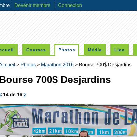
mbre
Devenir membre
Connexion
ccueil
Courses
Photos
Média
Lien
Accueil
>
Photos
>
Marathon 2016
> Bourse 700$ Desjardins
Bourse 700$ Desjardins
<
14 de 16
>